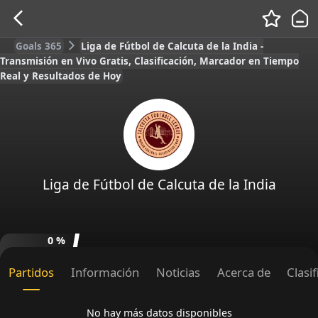
Goals 365
Liga de Fútbol de Calcuta de la India -
Transmisión en Vivo Gratis, Clasificación, Marcador en Tiempo
Real y Resultados de Hoy
Liga de Fútbol de Calcuta de la India
0 %
Partidos
Información
Noticias
Acerca de
Clasi
No hay más datos disponibles