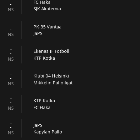
FC Haka
-
SJK Akatemia
NS
-
PK-35 Vantaa
-
JaPS
NS
-
Ekenas IF Fotboll
-
KTP Kotka
NS
-
Klubi 04 Helsinki
-
Mikkelin Palloilijat
NS
-
KTP Kotka
-
FC Haka
NS
-
JaPS
-
Käpylän Pallo
NS