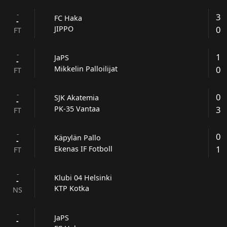
-
3
FC Haka
-
0
JIPPO
FT
-
1
JaPS
-
0
Mikkelin Palloilijat
FT
-
0
SJK Akatemia
-
3
PK-35 Vantaa
FT
-
0
Käpylän Pallo
-
1
Ekenas IF Fotboll
FT
-
Klubi 04 Helsinki
-
KTP Kotka
NS
-
JaPS
-