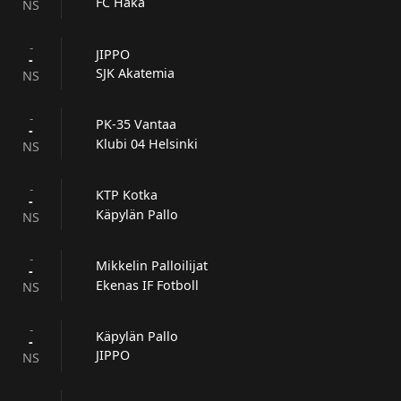
FC Haka
NS
-
JIPPO
-
SJK Akatemia
NS
-
PK-35 Vantaa
-
Klubi 04 Helsinki
NS
-
KTP Kotka
-
Käpylän Pallo
NS
-
Mikkelin Palloilijat
-
Ekenas IF Fotboll
NS
-
Käpylän Pallo
-
JIPPO
NS
-