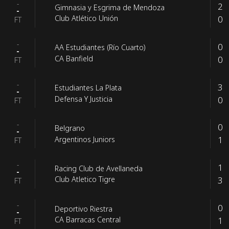
-
2
Gimnasia y Esgrima de Mendoza
-
0
Club Atlético Unión
FT
-
0
AA Estudiantes (Río Cuarto)
-
0
CA Banfield
FT
-
3
Estudiantes La Plata
-
0
Defensa Y Justicia
FT
-
0
Belgrano
-
1
Argentinos Juniors
FT
-
1
Racing Club de Avellaneda
-
3
Club Atletico Tigre
FT
-
0
Deportivo Riestra
-
1
CA Barracas Central
FT