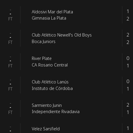
-
1
Aldosivi Mar del Plata
-
2
Gimnasia La Plata
FT
-
2
Club Atlético Newell's Old Boys
-
2
Boca Juniors
FT
-
0
River Plate
-
1
CA Rosario Central
FT
-
0
Club Atlético Lanús
-
1
Instituto de Córdoba
FT
-
2
Sarmiento Junin
-
1
Independiente Rivadavia
FT
-
1
Velez Sarsfield
-