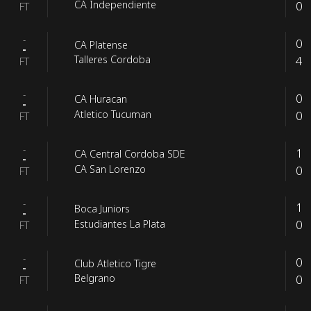
0
CA Independiente
FT
-
0
CA Platense
-
4
Talleres Cordoba
FT
-
0
CA Huracan
-
0
Atletico Tucuman
FT
-
1
CA Central Cordoba SDE
-
0
CA San Lorenzo
FT
-
1
Boca Juniors
-
0
Estudiantes La Plata
FT
-
0
Club Atletico Tigre
-
0
Belgrano
FT