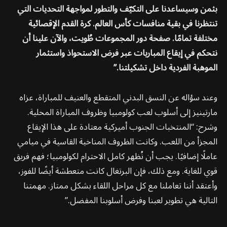
بثمن وسيساعدنا على التكيّف والتطور لمواجهة التحديات التي
تنتظرنا في بقية منافسات كأس العالم. كرة القدم الإقصائية
مختلفة تمامًا. صفحة دور المجموعات طُويت، والآن علينا أن
نتحكم في إيقاع المباريات عبر فرض الاستحواذ واستثمار
الموهبة الفردية داخل تشكيلتنا.”
وعند سؤاله عن النسق البدني المتقطع والعنيف للمباراة، عزاه
مارتينيز إلى أسلوب لعب كولومبيا وظروف المباراة المحلية.
وشرح: “المنتخبات الجنوب أميركية معتادة على هذا الإيقاع
المجزأ من اللعب. وكانت الظروف المناخية القاسية في ميامي
عاملًا إضافيًا. يجب أن نُظهر كامل الاحترام لكولومبيا؛ فهم فريق
قوي للغاية. ومع ذلك، فإن البرتغال كانت متعطشة أيضًا للفوز،
وأعتقد أننا تعاملنا مع كل مراحل اللقاء بشكل ممتاز. مهمتنا
التالية هي تطوير لعبنا وفرض أسلوبنا المفضل.”