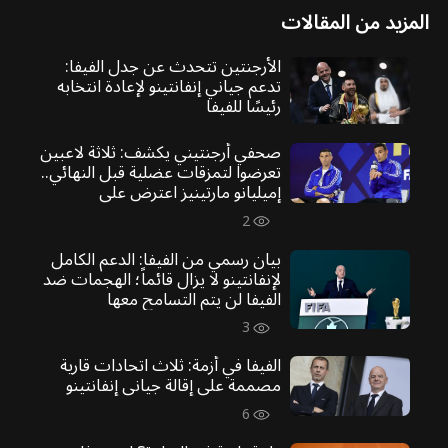
المزيد من المقالات
الأرجنتين تتحدث عن جدل الفيفا:
تدعم جياني إنفانتينو لإعادة انتخابه
رئيسًا للفيفا
صحفي أرجنتيني يكشف: ثلاثة لاعبين
تعرضوا لتمزقات عضلية قبل النهائي..
إميليانو مارتينيز اعترض على
تكتيكات سكالوني
2
بيان رسمي من الفيفا: الدعم الكامل
لإنفانتينو لا يزال قائماً؛ الهجمات ضد
الفيفا لن يتم التسامح معها
3
الفيفا في أزمة: ثلاث اتحادات قارية
مصممة على إقالة جياني إنفانتينو
6