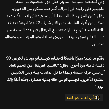
وفي تلخيصه لسياسة التدوير خلال دور المجموعات، شدد
مارتينيز على رغبته في إشراك أكبر عدد ممكن من اللاعبين.
وقال: “من المهم جدًا بالنسبة لنا أن نمنح دقائق لعب لأكبر عدد
ممكن من أفراد القائمة. حتى الآن شارك 22 لاعبًا، وهذه نقطة
بالغة الأهمية.” ولم يشارك بعد مع البرتغال في هذه النسخة من
كأس العالم سوى جوزيه سا، وروي سيلفا، وغونالو إيناسيو، وغونالو
غيديش.
وقدّم مارتينيز مبررًا واضحًا لاختياره كريستيانو رونالدو لخوض 90
دقيقة كاملة مرة أخرى. وقال: “بالنسبة لفريقنا، من المهم للغاية
أن نبني حركة سلسة وفهمًا داخل الملعب بينه وبين اللاعبين
العشرة الآخرين. كريستيانو في حالة بدنية ممتازة، وقدّم أداءً رائعًا
اليوم.”
كأس العالم لكرة القدم