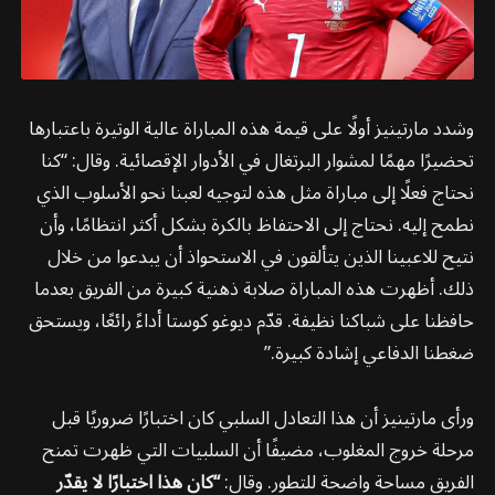
وشدد مارتينيز أولًا على قيمة هذه المباراة عالية الوتيرة باعتبارها
تحضيرًا مهمًا لمشوار البرتغال في الأدوار الإقصائية. وقال: “كنا
نحتاج فعلًا إلى مباراة مثل هذه لتوجيه لعبنا نحو الأسلوب الذي
نطمح إليه. نحتاج إلى الاحتفاظ بالكرة بشكل أكثر انتظامًا، وأن
نتيح للاعبينا الذين يتألقون في الاستحواذ أن يبدعوا من خلال
ذلك. أظهرت هذه المباراة صلابة ذهنية كبيرة من الفريق بعدما
حافظنا على شباكنا نظيفة. قدّم ديوغو كوستا أداءً رائعًا، ويستحق
ضغطنا الدفاعي إشادة كبيرة.”
ورأى مارتينيز أن هذا التعادل السلبي كان اختبارًا ضروريًا قبل
مرحلة خروج المغلوب، مضيفًا أن السلبيات التي ظهرت تمنح
الفريق مساحة واضحة للتطور. وقال:
“كان هذا اختبارًا لا يقدّر