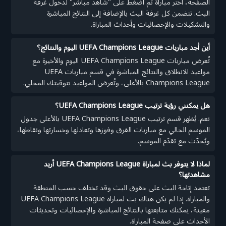
الصفحة، اختر مباراة ثم اضغط على "شاهد مباشر" لدخول غرفة
البث. تتضمن كل غرفة البث بالإضافة إلى النتائج المباشرة
والتشكيلات والإحصائيات وأحداث المباراة.
أين أجد مباريات UEFA Champions League اليوم والنتائج؟
تُعرض مباريات UEFA Champions League اليوم والأخيرة مع
مواعيد الانطلاق والنتائج المباشرة في قسم مباريات UEFA
Champions League بالأعلى، وتُعرض المواعيد بتوقيتك المحلي.
هل يمكنني رؤية ترتيب UEFA Champions League؟
نعم. يُظهر قسم ترتيب UEFA Champions League بالأعلى جدول
الموسم الحالي مع مباريات الفرق وفوزها وتعادلها وخسارتها ونقاطها،
ويُحدَّث مع تقدّم الموسم.
لماذا لا يتوفر بث لمباراة UEFA Champions League أريد
مشاهدتها؟
تعتمد إتاحة البث على حقوق البث وقد تختلف حسب المنطقة
والمباراة. إذا لم يكن هناك بث لمباراة UEFA Champions League
معينة، يمكنك متابعتها بالنتائج المباشرة والإحصائيات وتحديثات
الأحداث على صفحة المباراة.