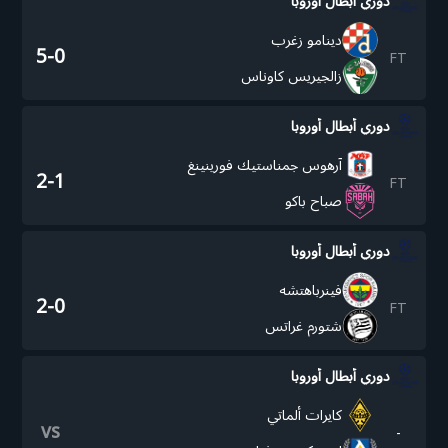
دوري أبطال أوروبا
دينامو زغرب
5-0
FT
زالجيريس كاوناس
دوري أبطال أوروبا
آرهوس جمناستيك فورينينغ
2-1
FT
صباح باكو
دوري أبطال أوروبا
فينرباهتشه
2-0
FT
شتورم غراتس
دوري أبطال أوروبا
كايرات ألماتي
vs
-