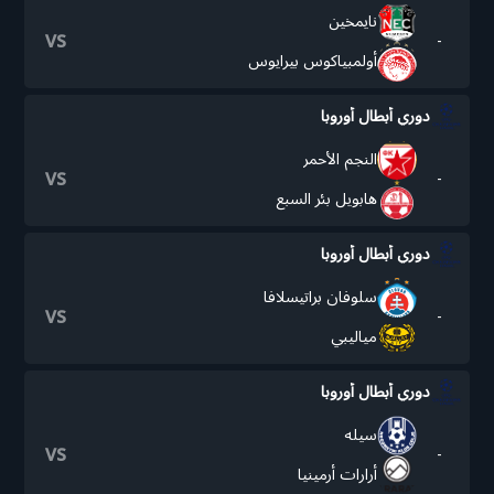
نايمخين
vs
-
أولمبياكوس بيرايوس
دوري أبطال أوروبا
النجم الأحمر
vs
-
هابويل بئر السبع
دوري أبطال أوروبا
سلوفان براتيسلافا
vs
-
مياليبي
دوري أبطال أوروبا
سيله
vs
-
أرارات أرمينيا