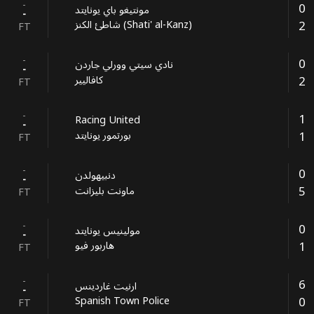
-
0
مونتيغو باي يونايتد
-
2
شاطئ الكنز (Shati' al-Kanz)
FT
-
0
نادي سيتي وورلي جاردن
-
2
كافاليير
FT
-
1
Racing United
-
1
بورتمور يونايتد
FT
-
0
دنبيهولدن
-
5
ماونت بليزانت
FT
-
0
مولينيس يونايتد
-
1
هاربور فيو
FT
-
6
ارنيت غاردينس
-
0
Spanish Town Police
FT