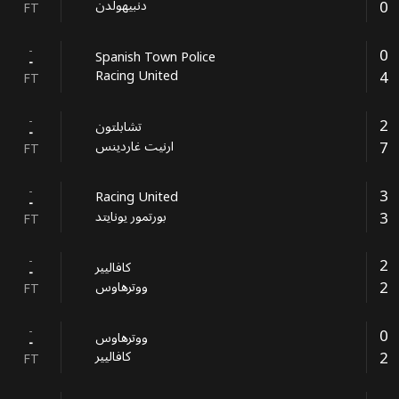
0
دنبيهولدن
FT
-
0
Spanish Town Police
-
4
Racing United
FT
-
2
تشابلتون
-
7
ارنيت غاردينس
FT
-
3
Racing United
-
3
بورتمور يونايتد
FT
-
2
كافاليير
-
2
ووترهاوس
FT
-
0
ووترهاوس
-
2
كافاليير
FT