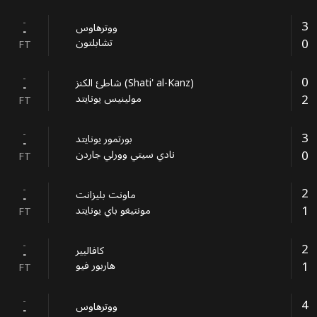
-
3
ووترهاوس
-
0
تشابلتون
FT
-
0
شاطئ الكنز (Shati' al-Kanz)
-
2
مولينيس يونايتد
FT
-
3
بورتمور يونايتد
-
0
نادي سيتي وورلي جاردن
FT
-
2
ماونت بليزانت
-
1
مونتيغو باي يونايتد
FT
-
2
كافاليير
-
1
هاربور فيو
FT
-
4
ووترهاوس
-