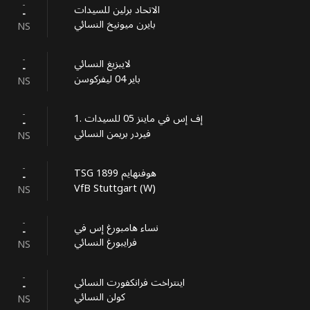
-
الاتحاد برلين للسيدات
-
بايرن ميونيخ النسائي
NS
-
لايبزيغ النسائي
-
باير 04 ليفركوسن
NS
-
1. إف إس في ماينز 05 للسيدات
-
فيردر بريمن النسائي
NS
-
TSG 1899 هوفنهايم
-
VfB Stuttgart (W)
NS
-
نساء هامبورغ إس في
-
فرايبورغ النسائي
NS
-
اينتراخت فرانكفورت النسائي
-
كولن النسائي
NS