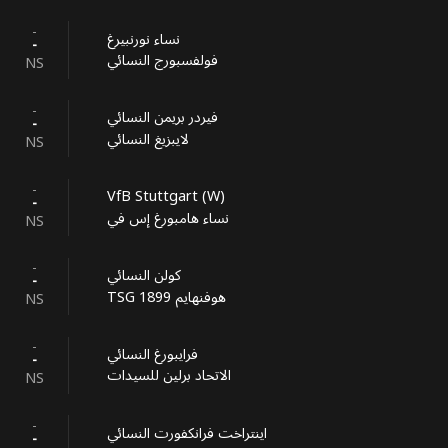
-
نساء نورنبيرغ
-
فولفسبورج النسائي
NS
-
فيردر بريمن النسائي
-
لايبزيغ النسائي
NS
-
VfB Stuttgart (W)
-
نساء هامبورغ إس في
NS
-
كولن النسائي
-
TSG 1899 هوفنهايم
NS
-
فرايبورغ النسائي
-
الاتحاد برلين للسيدات
NS
-
اينتراخت فرانكفورت النسائي
-